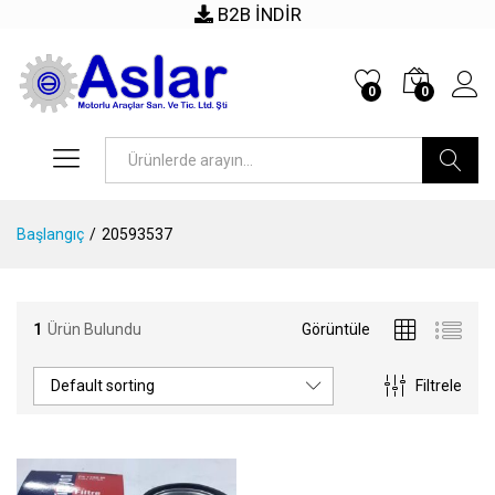
B2B İNDİR
0
0
Arama
Başlangıç
/
20593537
1
Ürün Bulundu
Görüntüle
Default sorting
Filtrele