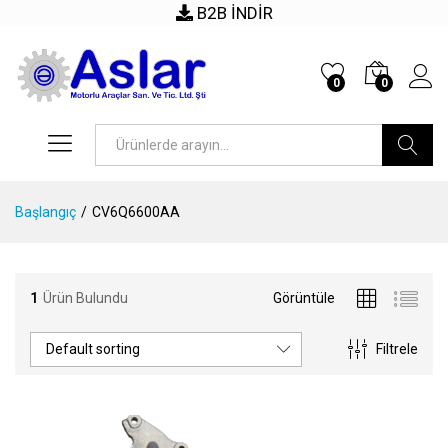
B2B İNDİR
0
0
Arama
Başlangıç
/
CV6Q6600AA
1
Ürün Bulundu
Görüntüle
Default sorting
Filtrele