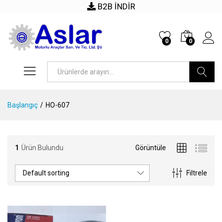
B2B İNDİR
0
0
Arama
Başlangıç
/
HO-607
1
Ürün Bulundu
Görüntüle
Default sorting
Filtrele